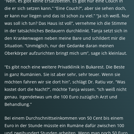
“Nein, es gibt keine Ersatzbetten. Es gibt nur eine Couch in
die er sich setzen kann.” “Eine Couch?”, aber sie sehen doch,
er kann nur liegen und das ist schon zu viel.” “Ja ich weiß. Nur
was soll ich tun? Das Haus ist voll”, vernehme ich die Stimme
in der tatsächliches Bedauern durchklinkt. Tanja setzt sich in
den Krankenwagen neben meine Bare und schildert mir die
Situation. “Unmöglich, nur der Gedanke daran meinen
Oberkörper aufzurichten bringt mich um”, sage ich kleinlaut.
“Es gibt noch eine weitere Privatklinik in Bukarest. Die Beste
in ganz Rumänien. Sie ist aber sehr, sehr teuer. Wenn sie
möchten fahren wir sie dort hin”, schlägt Dr. Ratiu vor. “Was
kostet dort die Nacht?”, möchte Tanja wissen. “Ich weiß nicht
genau. Irgendetwas um die 100 Euro zuzüglich Arzt und
Behandlung.”
Bei einem Durchschnittseinkommen von 50 Cent bis einem
Euro in der Stunde müsste ein Rumäne dafür zwischen 100
und zweihundert Stunden arbeiten. Wenn man noch 50 Euro