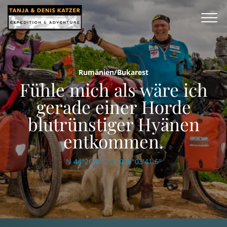
Rumänien/Bukarest
Fühle mich als wäre ich
gerade einer Horde
blutrünstiger Hyänen
entkommen.
N 44°26'48.2'' E 026°03'41,6''