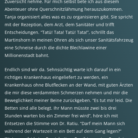
Zuversicht nehme. Für mich selbst bete ich aus diesem
Abenteuer ohne Querschnitzlähmung herauszukommen.
Tanja organisiert alles was es zu organisieren gibt. Sie spricht
mit der Rezeption, dem Arzt, dem Sanitäter und trifft
Entscheidungen. “Tatü! Tata! Tatü! Tata!”, schrillt das
Martinshorn in meinen Ohren als sich unser Sanitätsfahrzeug
eine Schneise durch die dichte Blechlawine einer
Millionenstadt bahnt.
Endlich sind wir da. Sehnsüchtig warte ich darauf in ein
richtiges Krankenhaus eingeliefert zu werden, ein
Krankenhaus ohne Blutflecken an der Wand, mit guten Ärzten
die mir diese verdammten Schmerzen nehmen und mir die
Beweglichkeit meiner Beine zurückgeben. “Es tut mir leid. Die
Betten sind alle belegt. Ihr Mann müsste zwei bis drei
Stunden warten bis ein Zimmer frei wird”, höre ich mit
Entsetzen die Stimme von Dr. Ratiu. “Darf mein Mann sich
während der Wartezeit in ein Bett auf dem Gang legen?”