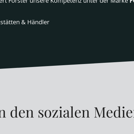
bert Forster unsere Kompetenz unter der Marke
F
stätten & Händler
n den sozialen Medi