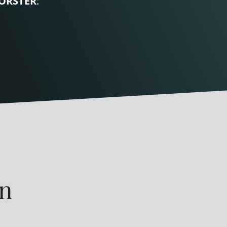
ORSTER
:
en