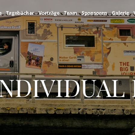
e
Tagebücher
Vorträge
Team
Sponsoren
Galerie
INDIVIDUAL 