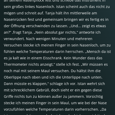
an seinem Nasenpflock fest und schiebe das Instrument in
sein großes linkes Nasenloch. Istan scheint auch das nicht zu
mögen und schreit auf. Tanja hält ihn mittlerweile am
Nasenrücken fest und gemeinsam bringen wir es fertig es in
der Öffnung verschwinden zu lassen. „Und… zeigt es etwas
an?“ ,fragt Tanja. „Nein absolut gar nichts,“ antworte ich
verwundert. Nach wenigen Minuten und mehreren
Versuchen stecke ich meinen Finger in sein Nasenloch, um zu
fühlen welche Temperaturen darin herrschen. „Mensch da ist
es ja kalt wie in einem Eisschrank. Kein Wunder dass das
Thermometer nichts anzeigt,“ stelle ich fest. „Wir müssen es
noch mal mit seinem Maul versuchen. Du hältst ihm die
Oberlippe nach oben und ich die Unterlippe nach unten.
Dann müsste es klappen,“ schlage ich vor. Istan wehrt sich
mit schrecklichem Gebrüll, doch sieht er ein gegen diese
Griffe nichts tun zu können außer zu jammern. Vorsichtig
stecke ich meinen Finger in sein Maul, um wie bei der Nase
vorzufühlen welche Temperaturen darin vorherrschen. „Da