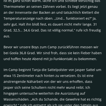
ist es ganz schön warm, lache ich und schiebe vorsichtig das
Thermometer an seinen Zähnen vorbei. Es liegt jetzt genau
an der Innenseite der Backen an und tatsächlich klettert die
Temperaturanzeige nach oben. „Und… funktioniert es?“ Ja,
sehr gut. Halt ihn bloß fest, es dauert nicht mehr lange. 31
Grad, 32,5… 34,6 Grad. Das ist völlig normal,“ rufe ich freudig
aus.
Bevor wir unsere Boys zum Camp zurückführen messen wir
bei Goola 36,8 Grad. Wir sind froh, dass sie kein Fieber haben
und hoffen heute Abend mit Jo Funkkontakt zu bekommen.
Im Camp beginnt Tanja die Sattelpolster von Jasper Sattel um
etwa 15 Zentimeter nach hinten zu versetzen. Es ist eine
anstrengende Näharbeit von der wir uns erhoffen, dass
Jasper sich seine Schultern nicht mehr wund reibt. Ich
hingegen untersuche weiterhin die Ausrüstung auf
Wasserschäden. „Ach du Schande, die Gewehre hat es richtig
erwischt,“ rufe ich entsetzt als ich sie unter den Sätteln aus