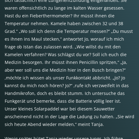
sich tatsächlich eine Lungenentzündung eingehandelt. Sie
waren offensichtlich zu lange im kalten Wasser gesessen.
Hast du ein Fieberthermometer? Ihr müsst ihnen die
Temperatur nehmen. Kamele haben zwischen 32 und 38
Grad.“ „Wo soll ich denn die Temperatur messen?“ „Du musst
es ihnen ins Maul stecken,“ antwortet Jo, worauf ich mich
frage ob Istan das zulassen wird. „Wie willst du mit den
Kamelen verfahren? Was schlägst du vor? Soll ich euch die
Medizin besorgen. Ihr müsst ihnen Penicillin spritzen,“ „Ja,
aber wer soll uns die Medizin hier in den Busch bringen?“
,möchte ich wissen als unser Funkkontakt abbricht. „Jo? Jo
kannst du mich noch hören? Jo?“ ,rufe ich verzweifelt in das
Handmikrofon, doch es bleibt stumm. Ich untersuche das
Funkgerät und bemerke, dass die Batterie völlig leer ist.
Unser kleines Solarpaddel war bei diesem Sauwetter
anscheinend nicht in der Lage die Ladung zu halten. „Sie wird
sich heute Abend wieder melden,“ meint Tanja.
Wenig später hütet Tanja wieder unsere Jungs. Ich führe