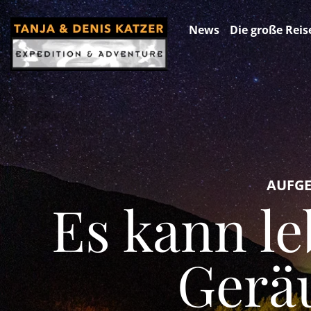
News
Die große Reis
AUFGEL
Es kann le
Gerä