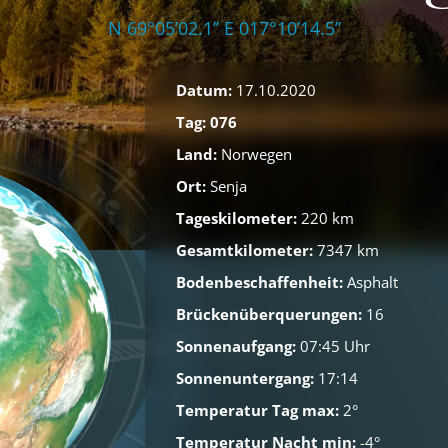
N 69°05’02.1’’ E 017°10’14.5’’
Datum:
17.10.2020
Tag: 076
Land:
Norwegen
Ort:
Senja
Tageskilometer:
220 km
Gesamtkilometer:
7347 km
Bodenbeschaffenheit:
Asphalt
Brückenüberquerungen:
16
Sonnenaufgang:
07:45 Uhr
Sonnenuntergang:
17:14
Temperatur Tag max:
2°
Temperatur Nacht min:
-4°