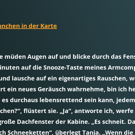
ähnchen in der Karte
ine müden Augen auf und blicke durch das Fe
 Minuten auf die Snooze-Taste meines Armcom
nd lausche auf ein eigenartiges Rauschen, wel
t ein neues Geräusch wahrnehme, bin ich he
s es durchaus lebensrettend sein kann, jede
schen?“, flüstert sie. „Ja“, antworte ich, wer
große Dachfenster der Kabine. „Es schneit. 
och Schneeketten“, überlegt Tanja. „Wenn die