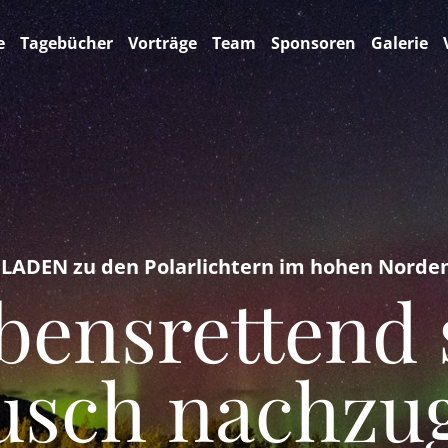
e
Tagebücher
Vorträge
Team
Sponsoren
Galerie
ADEN zu den Polarlichtern im hohen Norden
bensrettend
usch nachzu