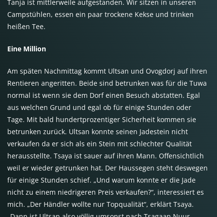
Tanja ist mittlerweile aufgestanden. Wir sitzen in unseren
Campstühlen, essen ein paar trockene Kekse und trinken
heißen Tee.
Eine Million
Am späten Nachmittag kommt Ultsan und Ovogdorj auf ihren
Rentieren angeritten. Beide sind betrunken was für die Tuwa
normal ist wenn sie dem Dorf einen Besuch abstatten. Egal
aus welchen Grund und egal ob für einige Stunden oder
Tage. Mit bald hundertprozentiger Sicherheit kommen sie
betrunken zurück. Ultsan konnte seinen Jadestein nicht
verkaufen da er sich als ein Stein mit schlechter Qualität
herausstellte. Tsaya ist sauer auf ihren Mann. Offensichtlich
weil er wieder getrunken hat. Der Haussegen steht deswegen
für einige Stunden schief. „Und warum konnte er die Jade
nicht zu einem niedrigeren Preis verkaufen?“, interessiert es
mich. „Der Händler wollte nur Topqualität“, erklärt Tsaya.
„Dann ist Ultsan also völlig umsonst nach Tsagaan Nuur