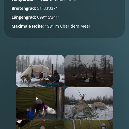
Breitengrad:
51°33’337“
Längengrad:
099°15’341“
Maximale Höhe:
1981 m über dem Meer