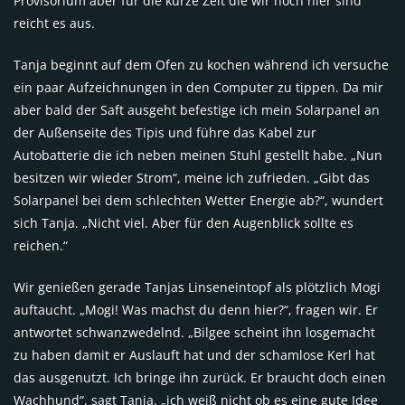
Provisorium aber für die kurze Zeit die wir noch hier sind
reicht es aus.
Tanja beginnt auf dem Ofen zu kochen während ich versuche
ein paar Aufzeichnungen in den Computer zu tippen. Da mir
aber bald der Saft ausgeht befestige ich mein Solarpanel an
der Außenseite des Tipis und führe das Kabel zur
Autobatterie die ich neben meinen Stuhl gestellt habe. „Nun
besitzen wir wieder Strom“, meine ich zufrieden. „Gibt das
Solarpanel bei dem schlechten Wetter Energie ab?“, wundert
sich Tanja. „Nicht viel. Aber für den Augenblick sollte es
reichen.“
Wir genießen gerade Tanjas Linseneintopf als plötzlich Mogi
auftaucht. „Mogi! Was machst du denn hier?“, fragen wir. Er
antwortet schwanzwedelnd. „Bilgee scheint ihn losgemacht
zu haben damit er Auslauft hat und der schamlose Kerl hat
das ausgenutzt. Ich bringe ihn zurück. Er braucht doch einen
Wachhund“, sagt Tanja. „ich weiß nicht ob es eine gute Idee