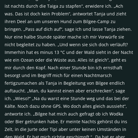
ist nachts durch die Taiga zu stapfen“, erwidere ich. „Ach
was. Das ist doch kein Problem“, antwortet Tanja und zieht
ihren Deel an um unseren Hund zum Bilgee-Camp zu
bringen. „Pass auf dich auf“, sage ich und lasse Tanja ziehen.
Nur eine halbe Stunde später mache ich mir Vorwürfe sie
nicht begleitet zu haben. „Und wenn sie sich doch verläuft?
Immerhin hat es minus 13 °C und der Wald sieht in der Nacht
wie ein Ozean oder die Wüste aus. Alles ist gleich“, geht es
mir durch den Kopf. Nach einer Stunde bin ich ernsthaft
besorgt und im Begriff mich für einen Nachtmarsch
fertigzumachen als Tanja in Begleitung von Bilgee endlich
auftaucht. „Man, du kannst einen aber erschrecken“, sage
ich. „Wieso?“ „Na du warst eine Stunde weg und das bei der
Kälte. Noch dazu ohne GPS. Wo doch alles gleich aussieht“,
antworte ich. „Bilgee hat mich auch gefragt ob ich Wodka
oder Bier getrunken habe. Er meinte Nachts gehörst du ins
Zelt, in die Jurte oder Tipi aber unter keinen Umständen in
den Wald. Er hat mich richtig geschimpft.“ „Da hat er aber