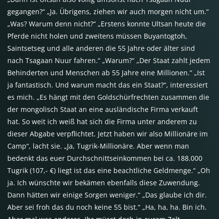
gegangen?“ „Ja. Übrigens, ziehen wir auch morgen nicht um.“
„Was? Warum denn nicht?“ „Erstens konnte Ultsan heute die
Pferde nicht holen und zweitens müssen Buyantogtoh,
Saintsetseg und alle anderen die 55 Jahre oder älter sind
nach Tsagaan Nuur fahren.“ „Warum?“ „Der Staat zahlt jedem
Behinderten und Menschen ab 55 Jahre eine Millionen.“ „Ist
ja fantastisch. Und warum macht das ein Staat?“, interessiert
es mich. „Es hängt mit den Goldschürfrechten zusammen die
der mongolisch Staat an eine ausländische Firma verkauft
hat. So weit ich weiß hat sich die Firma unter anderem zu
dieser Abgabe verpflichtet. Jetzt haben wir also Millionäre im
Camp“, lacht sie. „Ja, Tugrik-Millionäre. Aber wenn man
bedenkt das euer Durchschnittseinkommen bei ca. 188.000
Tugrik (107,- €) liegt ist das eine beachtliche Geldmenge.“ „Oh
ja. Ich wünschte wir bekämen ebenfalls diese Zuwendung.
Dann hätten wir einige Sorgen weniger.“ „Das glaube ich dir.
Aber sei froh das du noch keine 55 bist.“ „Ha, ha, ha. Bin ich.