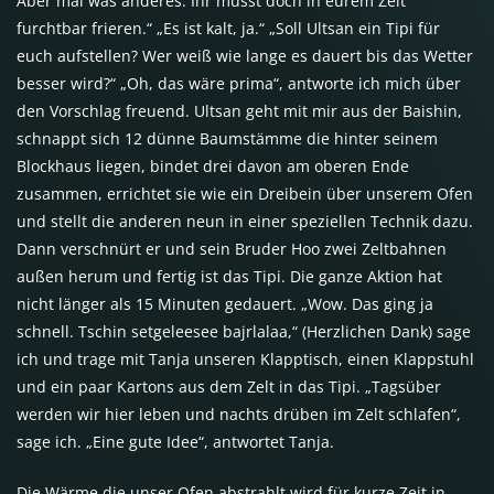
Aber mal was anderes. Ihr müsst doch in eurem Zelt
furchtbar frieren.“ „Es ist kalt, ja.“ „Soll Ultsan ein Tipi für
euch aufstellen? Wer weiß wie lange es dauert bis das Wetter
besser wird?“ „Oh, das wäre prima“, antworte ich mich über
den Vorschlag freuend. Ultsan geht mit mir aus der Baishin,
schnappt sich 12 dünne Baumstämme die hinter seinem
Blockhaus liegen, bindet drei davon am oberen Ende
zusammen, errichtet sie wie ein Dreibein über unserem Ofen
und stellt die anderen neun in einer speziellen Technik dazu.
Dann verschnürt er und sein Bruder Hoo zwei Zeltbahnen
außen herum und fertig ist das Tipi. Die ganze Aktion hat
nicht länger als 15 Minuten gedauert. „Wow. Das ging ja
schnell. Tschin setgeleesee bajrlalaa,“ (Herzlichen Dank) sage
ich und trage mit Tanja unseren Klapptisch, einen Klappstuhl
und ein paar Kartons aus dem Zelt in das Tipi. „Tagsüber
werden wir hier leben und nachts drüben im Zelt schlafen“,
sage ich. „Eine gute Idee“, antwortet Tanja.
Die Wärme die unser Ofen abstrahlt wird für kurze Zeit in