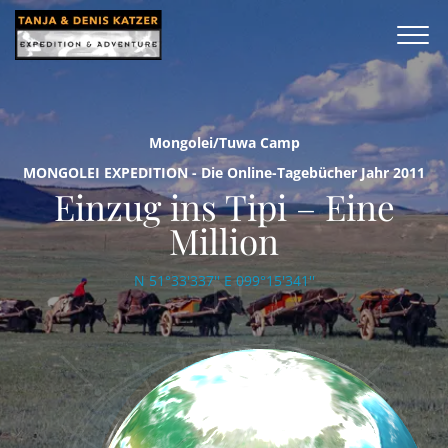
Mongolei/Tuwa Camp
MONGOLEI EXPEDITION - Die Online-Tagebücher Jahr 2011
Einzug ins Tipi – Eine
Million
N 51°33'337'' E 099°15'341''