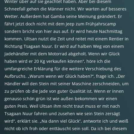
Winter über auf sie geachtet haben. Aber bei diesem
Schneefall gehen die Männer nicht. Wir warten auf besseres
Wetter. Außerdem hat Gamba seine Meinung geändert. Er
fährt jetzt doch nicht mit dem Jeep zum Frühjahrscamp
sondern bricht von hier aus auf. Er wird heute Nachmittag
kommen. Ultsan nutzt die Zeit und reitet mit einem Rentier in
Richtung Tsagaan Nuur. Er wird auf halben Weg von einem
Jadehändler mit dem Motorrad abgeholt. Wenn wir Glück
haben wird er 20 Kg verkaufen können“, höre ich die
umfangreiche Erklärung für die weitere Verschiebung des
Aufbruchs. „Warum wenn wir Glück haben?“, frage ich. „Der
Händler will den Stein mit seiner Maschine zerschneiden, um
zu prüfen ob die Jade von guter Qualität ist. Wenn er innen
genauso schön grün ist wie außen bekommen wir einen
guten Preis. Weil Ultsan ihm nicht traut muss er mit nach
Tsagaan Nuur fahren und zusehen wie sein Stein zersägt
wird“, erklärt sie. „Na dann viel Glück“, antworte ich und weiß
nicht ob ich froh oder enttäuscht sein soll. Da ich bei diesem