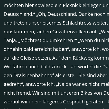
möchten hier sowieso ein Picknick einlegen u
Deutschland.“ „Oh, Deutschland. Danke noch ma
und treten unser eisernes Schlachtross weiter,
rauskommen, ziehen Gewitterwolken auf. „Weiß 
Tanja. „Möchtest du umkehren?“ „Wenn du nicht
ohnehin bald erreicht haben“, antworte ich, w
auf die Gleise setzen. Auf dem Rückweg kommen w
Wir fahren auch bald zurück“, antwortet die D
den Draisinenbahnhof als erste. „Sie sind abe
gedreht“, antworte ich. „Na da war es nicht meh
nicht fremd. Wir sind mit unseren Bikes von Deu
worauf wir in ein längeres Gespräch geraten. „U