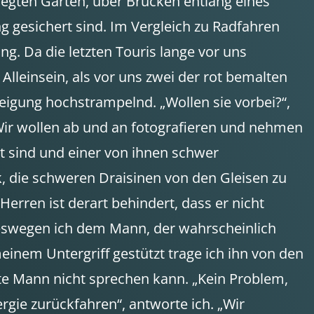
flegten Gärten, über Brücken entlang eines
gesichert sind. Im Vergleich zu Radfahren
ng. Da die letzten Touris lange vor uns
Alleinsein, als vor uns zwei der rot bemalten
teigung hochstrampelnd. „Wollen sie vorbei?“,
. Wir wollen ab und an fotografieren und nehmen
lt sind und einer von ihnen schwer
, die schweren Draisinen von den Gleisen zu
erren ist derart behindert, dass er nicht
 weswegen ich dem Mann, der wahrscheinlich
einem Untergriff gestützt trage ich ihn von den
hte Mann nicht sprechen kann. „Kein Problem,
rgie zurückfahren“, antworte ich. „Wir