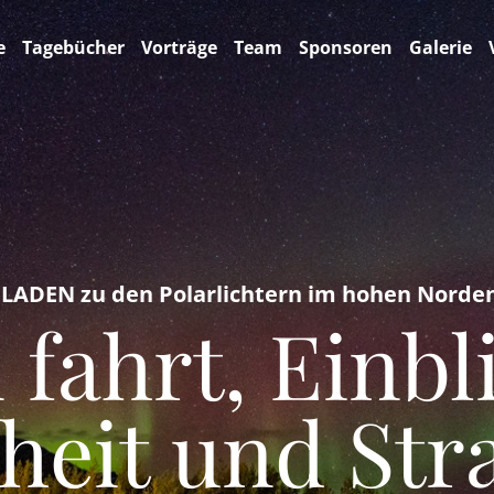
e
Tagebücher
Vorträge
Team
Sponsoren
Galerie
ADEN zu den Polarlichtern im hohen Norden
fahrt, Einbl
heit und Str