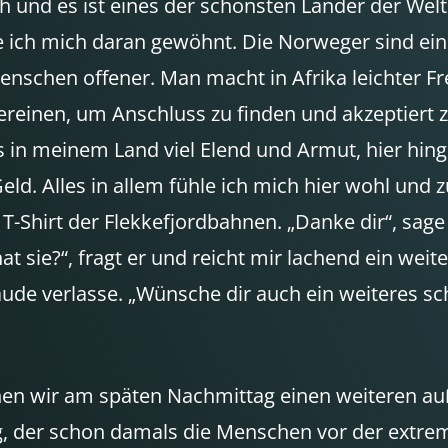
h und es ist eines der schönsten Länder der Welt
 ich mich daran gewöhnt. Die Norweger sind ein n
enschen offener. Man macht in Afrika leichter Fr
ereinen, um Anschluss zu finden und akzeptiert 
 es in meinem Land viel Elend und Armut, hier hi
Geld. Alles in allem fühle ich mich hier wohl un
T-Shirt der Flekkefjordbahnen. „Danke dir“, sage
t sie?“, fragt er und reicht mir lachend ein weite
bäude verlasse. „Wünsche dir auch ein weiteres 
chen wir am späten Nachmittag einen weiteren 
, der schon damals die Menschen vor der extrem