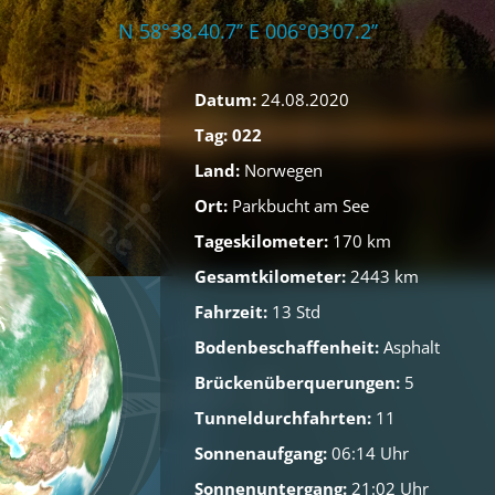
N 58°38.40.7’’ E 006°03’07.2’’
Datum:
24.08.2020
Tag: 022
Land:
Norwegen
Ort:
Parkbucht am See
Tageskilometer:
170 km
Gesamtkilometer:
2443 km
Fahrzeit:
13 Std
Bodenbeschaffenheit:
Asphalt
Brückenüberquerungen:
5
Tunneldurchfahrten:
11
Sonnenaufgang:
06:14 Uhr
Sonnenuntergang:
21:02 Uhr