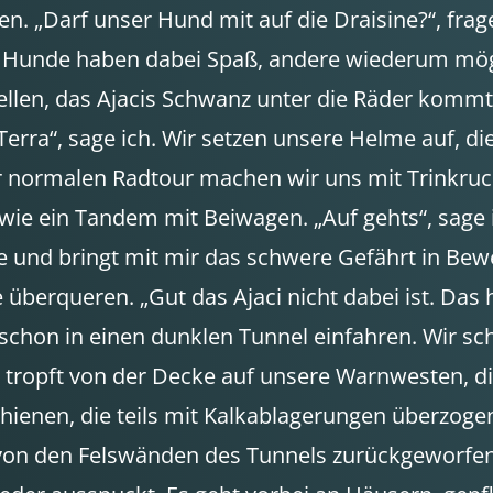
Darf unser Hund mit auf die Draisine?“, frage 
 Hunde haben dabei Spaß, andere wiederum mögen 
llen, das Ajacis Schwanz unter die Räder kommt.
 Terra“, sage ich. Wir setzen unsere Helme auf, d
er normalen Radtour machen wir uns mit Trinkru
wie ein Tandem mit Beiwagen. „Auf gehts“, sage ic
e und bringt mit mir das schwere Gefährt in Be
 überqueren. „Gut das Ajaci nicht dabei ist. Das h
ch schon in einen dunklen Tunnel einfahren. Wir s
tropft von der Decke auf unsere Warnwesten, die
Schienen, die teils mit Kalkablagerungen überzog
n den Felswänden des Tunnels zurückgeworfen, 