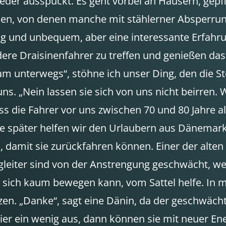
ieder ausspuckt. Es geht vorbei an Häusern, gep
n, von denen manche mit stählerner Absperrung 
prig und unbequem, aber eine interessante Erfahru
dere Draisinenfahrer zu treffen und genießen das 
sam unterwegs“, stöhne ich unser Ding, den die S
 uns. „Nein lassen sie sich von uns nicht beirren
ss die Fahrer vor uns zwischen 70 und 80 Jahre a
de später helfen wir den Urlaubern aus Dänemark
damit sie zurückfahren können. Einer der alten H
Begleiter sind von der Anstrengung geschwächt,
d sich kaum bewegen kann, vom Sattel helfe. In m
tzen. „Danke“, sagt eine Dänin, da der geschwäc
er ein wenig aus, dann können sie mit neuer Ene