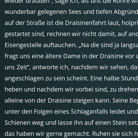
wieder draußen“, sage ich, als uns die Röhre w
wunderbar gelegenen Sees und tiefen Abgründe
auf der Straße ist die Draisinenfahrt laut, hol
gestartet sind, rechnen wir nicht damit, auf an
Eisengestelle auftauchen. „Na die sind ja lang
fragt uns eine ältere Dame in der Draisine vor
uns Zeit“, antworte ich, nachdem wir sehen, da
angeschlagen zu sein scheint. Eine halbe Stun
heben und nachdem wir vorbei sind, zu drehen, 
alleine von der Draisine steigen kann. Seine 
unter den Folgen eines Schlaganfalls leidet un
Schienen weg und lasse ihn auf einen Stein se
das haben wir gerne gemacht. Ruhen sie sich hi