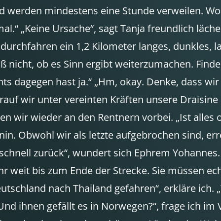
nd werden mindestens eine Stunde verweilen. Woh
l.“ „Keine Ursache“, sagt Tanja freundlich läch
 durchfahren ein 1,2 Kilometer langes, dunkles, l
nicht, ob es Sinn ergibt weiterzumachen. Finde d
s dagegen hast ja.“ „Hm, okay. Denke, dass wir
orauf wir unter vereinten Kräften unsere Drais
ir wieder an den Rentnern vorbei. „Ist alles okay 
änin. Obwohl wir als letzte aufgebrochen sind, 
r schnell zurück“, wundert sich Ephrem Yohannes
r weit bis zum Ende der Strecke. Sie müssen echt
tschland nach Thailand gefahren“, erkläre ich. „W
nd ihnen gefällt es in Norwegen?“, frage ich im Ve