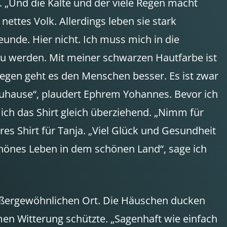
. „Und die Kälte und der viele Regen macht
ettes Volk. Allerdings leben sie stark
eunde. Hier nicht. Ich muss mich in die
zu werden. Mit meiner schwarzen Hautfarbe ist
ngegen geht es den Menschen besser. Es ist zwar
d zuhause“, plaudert Ephrem Yohannes. Bevor ich
 ich das Shirt gleich überziehend. „Nimm für
res Shirt für Tanja. „Viel Glück und Gesundheit
schönes Leben in dem schönen Land“, sage ich
außergewöhnlichen Ort. Die Häuschen ducken
en Witterung schützte. „Sagenhaft wie einfach