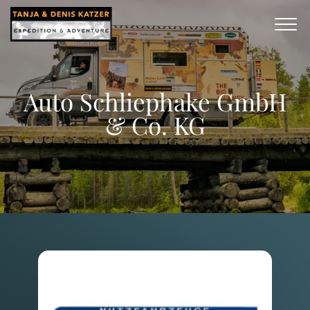
Auto Schliephake GmbH
& Co. KG