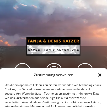
Zustimmung verwalten
Newsletter
Podcast
Facebook
Um dir ein optimales Erlebnis zu bieten, verwenden wir Technologien wie
Cookies, um Geräteinformationen zu speichern und/oder darauf
zuzugreifen. Wenn du diesen Technologien zustimmst, können wir Daten
wie das Surfverhalten oder eindeutige IDs auf dieser Website
verarbeiten. Wenn du deine Zustimmung nicht erteilst oder zurückziehst,
können bestimmte Merkmale und Funktionen beeinträchtigt werden.