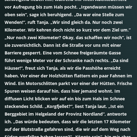
vor Aufregung bis zum Hals pocht. „Irgendwann müssen wir
oben sein“, sage ich beruhigend. „Da war eine Stelle zum
Wenden!“, ruft Tanja. „Wir sind gleich da. Nur noch zwei
Kilometer. Wir kehren doch nicht so kurz vor dem Ziel um.“
„Nur noch zwei Kilometer? Okay, das schaffen wir noch“, ist
sie zuversichtlich. Dann ist die Straße vor uns mit einer
Barriere gesperrt. Eine vom Schnee freigeräumte Gasse
führt wenige Meter vor der Schranke nach rechts. „Da sind
Häuser!“, freut sich Tanja, als wir die Passhöhe erreicht
haben. Vor einer der Holzhütten flattern ein paar Fahnen im
Wind. Ein Motorschlitten parkt vor einer der Hütten. Frische
Spuren weisen darauf hin, dass hier jemand wohnt. Im
diffusen Licht blicken wir auf ein bis zum Hals im Schnee
steckendes Schild. „Korgfjellet?“, liest Tanja laut. „Ist ein
Berggebiet im Helgeland der Provinz Nordland“, antworte
ich. „Das würde bedeuten, dass wir die letzten 17 Kilometer
auf der Blutstraße gefahren sind, die wir auf dem Weg nach
Süden wegfallen haben lassen?“ „Könnte sein“, bin mir aber