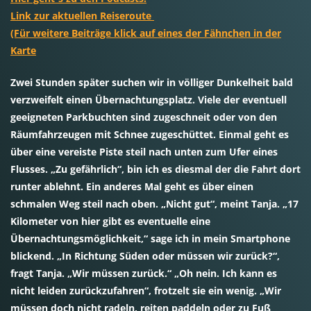
Link zur aktuellen Reiseroute
(Für weitere Beiträge klick auf eines der Fähnchen in der
Karte
Zwei Stunden später suchen wir in völliger Dunkelheit bald
verzweifelt einen Übernachtungsplatz. Viele der eventuell
geeigneten Parkbuchten sind zugeschneit oder von den
Räumfahrzeugen mit Schnee zugeschüttet. Einmal geht es
über eine vereiste Piste steil nach unten zum Ufer eines
Flusses. „Zu gefährlich“, bin ich es diesmal der die Fahrt dort
runter ablehnt. Ein anderes Mal geht es über einen
schmalen Weg steil nach oben. „Nicht gut“, meint Tanja. „17
Kilometer von hier gibt es eventuelle eine
Übernachtungsmöglichkeit,“ sage ich in mein Smartphone
blickend. „In Richtung Süden oder müssen wir zurück?“,
fragt Tanja. „Wir müssen zurück.“ „Oh nein. Ich kann es
nicht leiden zurückzufahren“, frotzelt sie ein wenig. „Wir
müssen doch nicht radeln, reiten paddeln oder zu Fuß