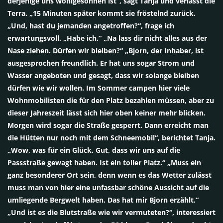
derjenige uns wohlgesonnen ist“, sagt Tanja und verlässt die
Terra. „15 Minuten später kommt sie fröstelnd zurück.
„Und, hast du jemanden angetroffen?“, frage ich
erwartungsvoll. „Habe ich.“ „Na lass dir nicht alles aus der
Nase ziehen. Dürfen wir bleiben?“ „Bjorn, der Inhaber, ist
ausgesprochen freundlich. Er hat uns sogar Strom und
Wasser angeboten und gesagt, dass wir solange bleiben
dürfen wie wir wollen. Im Sommer campen hier viele
Wohnmobilisten die für den Platz bezahlen müssen, aber zu
dieser Jahreszeit lässt sich hier oben keiner mehr blicken.
Morgen wird sogar die Straße gesperrt. Dann erreicht man
die Hütten nur noch mit dem Schneemobil“, berichtet Tanja.
„Wow, was für ein Glück. Gut, dass wir uns auf die
Passstraße gewagt haben. Ist ein toller Platz.“ „Muss ein
ganz besonderer Ort sein, denn wenn es das Wetter zulässt
muss man von hier eine unfassbar schöne Aussicht auf die
umliegende Bergwelt haben. Das hat mir Bjorn erzählt.“
„Und ist es die Blutstraße wie wir vermuteten?“, interessiert