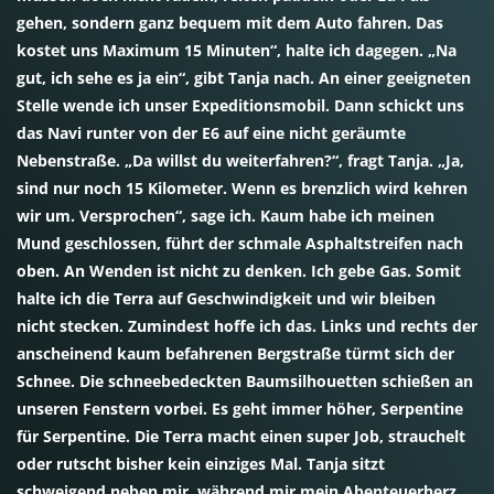
gehen, sondern ganz bequem mit dem Auto fahren. Das
kostet uns Maximum 15 Minuten“, halte ich dagegen. „Na
gut, ich sehe es ja ein“, gibt Tanja nach. An einer geeigneten
Stelle wende ich unser Expeditionsmobil. Dann schickt uns
das Navi runter von der E6 auf eine nicht geräumte
Nebenstraße. „Da willst du weiterfahren?“, fragt Tanja. „Ja,
sind nur noch 15 Kilometer. Wenn es brenzlich wird kehren
wir um. Versprochen“, sage ich. Kaum habe ich meinen
Mund geschlossen, führt der schmale Asphaltstreifen nach
oben. An Wenden ist nicht zu denken. Ich gebe Gas. Somit
halte ich die Terra auf Geschwindigkeit und wir bleiben
nicht stecken. Zumindest hoffe ich das. Links und rechts der
anscheinend kaum befahrenen Bergstraße türmt sich der
Schnee. Die schneebedeckten Baumsilhouetten schießen an
unseren Fenstern vorbei. Es geht immer höher, Serpentine
für Serpentine. Die Terra macht einen super Job, strauchelt
oder rutscht bisher kein einziges Mal. Tanja sitzt
schweigend neben mir, während mir mein Abenteuerherz