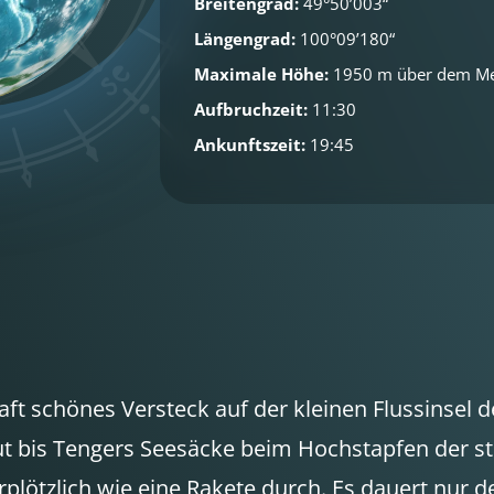
Breitengrad:
49°50’003“
Längengrad:
100°09’180“
Maximale Höhe:
1950 m über dem M
Aufbruchzeit:
11:30
Ankunftszeit:
19:45
 schönes Versteck auf der kleinen Flussinsel de
 gut bis Tengers Seesäcke beim Hochstapfen der s
plötzlich wie eine Rakete durch. Es dauert nur d