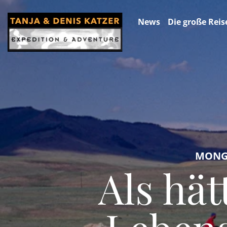
News
Die große Reis
MONGO
Als hä