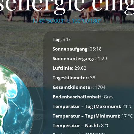
energie ein
N 49°50'003'' E 100°09'180''
Tag:
347
Sonnenaufgang:
05:18
Sonnenuntergang:
21:29
Luftlinie:
29,62
Tageskilometer:
38
Gesamtkilometer:
1704
Bodenbeschaffenheit:
Gras
Temperatur – Tag (Maximum):
21°C
Temperatur – Tag (Minimum):
17 °C
Temperatur – Nacht:
8 °C