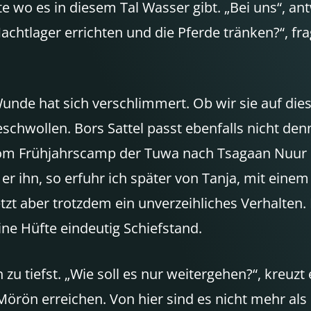
te wo es in diesem Tal Wasser gibt. „Bei uns“, 
chtlager errichten und die Pferde tränken?“, fr
 Wunde hat sich verschlimmert. Ob wir sie auf di
eschwollen. Bors Sattel passt ebenfalls nicht denn
m Frühjahrscamp der Tuwa nach Tsagaan Nuur ritt
er ihn, so erfuhr ich später von Tanja, mit ei
letzt aber trotzdem ein unverzeihliches Verhalte
ine Hüfte eindeutig Schiefstand.
 zu tiefst. „Wie soll es nur weitergehen?“, kre
örön erreichen. Von hier sind es nicht mehr als