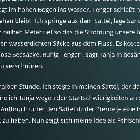
egt im hohen Bogen ins Wasser. Tenger schießt nu
hen bleibt. Ich springe aus dem Sattel, lege Sar 
 halben Meter tief so das die Strömung unsere t
nden wasserdichten Säcke aus dem Fluss. Es koste
blose Seesäcke. Ruhig Tenger“, sagt Tanja in be
eu verschnüren.
lben Stunde. Ich steige in meinen Sattel, der dabe
erkläre ich Tanja wegen den Startschwierigkeiten
fbruch unter den Sattelfilz der Pferde je eine I
t zu haben. Nun zeigt sich meine Idee als Fehlsch