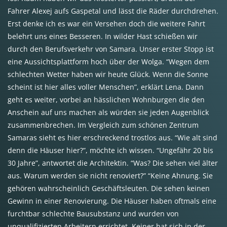
Fahrer Alexej aufs Gaspetal und lässt die Räder durchdrehen.
Erst denke ich es war ein Versehen doch die weitere Fahrt
belehrt uns eines Besseren. In wilder Hast schießen wir
durch den Berufsverkehr von Samara. Unser erster Stopp ist
eine Aussichtsplattform hoch über der Wolga. “Wegen dem
schlechten Wetter haben wir heute Glück. Wenn die Sonne
scheint ist hier alles voller Menschen”, erklärt Lena. Dann
geht es weiter, vorbei an hässlichen Wohnburgen die den
Anschein auf uns machen als würden sie jeden Augenblick
zusammenbrechen. Im Vergleich zum schönen Zentrum
Samaras sieht es hier erschreckend trostlos aus. “Wie alt sind
denn die Häuser hier?”, möchte ich wissen. “Ungefähr 20 bis
30 Jahre”, antwortet die Architektin. “Was? Die sehen viel älter
aus. Warum werden sie nicht renoviert?” “Keine Ahnung. Sie
gehören wahrscheinlich Geschäftsleuten. Die sehen keinen
Gewinn in einer Renovierung. Die Häuser haben oftmals eine
furchtbar schlechte Bausubstanz und wurden von
unqualifizierten Arbeitern errichtet. Keiner hat sich in der