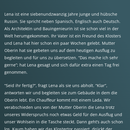
Lena ist eine siebenundzwanzig Jahre junge und hübsche
Russin. Sie spricht neben Spanisch, Englisch auch Deutsch.
Als Architektin und Bauingenieurin ist sie schon viel in der
Welt herumgekommen. Ihr Vater ist ein Freund des Klosters
und Lena hat hier schon ein paar Wochen gelebt. Mutter
Oberin hat sie gebeten uns auf dem heutigen Ausflug zu
begleiten und für uns zu übersetzen. “Das mache ich sehr
gerne”; hat Lena gesagt und sich dafür extra einen Tag frei
genommen.
“Seid ihr fertig?”, fragt Lena als sie uns abholt. “Klar”,
antworten wir und begleiten sie zum Gebäude in dem die
Oberin lebt. Ein Chauffeur kommt mit einem Lada. Wir
verabschieden uns von der Mutter Oberin die Lena trotz
unseres Widerspruchs noch etwas Geld für den Ausflug und
unser Wohlsein in die Tasche steckt. Dann geht’s auch schon
los. Kaum haben wir das Klostertor passiert, drückt der