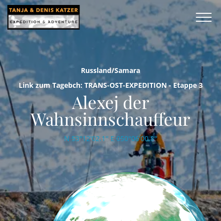
Russland/Samara
Link zum Tagebch: TRANS-OST-EXPEDITION - Etappe 3
Alexej der
Wahnsinnschauffeur
N 53°12'02.1'' E 050°06'00.8''