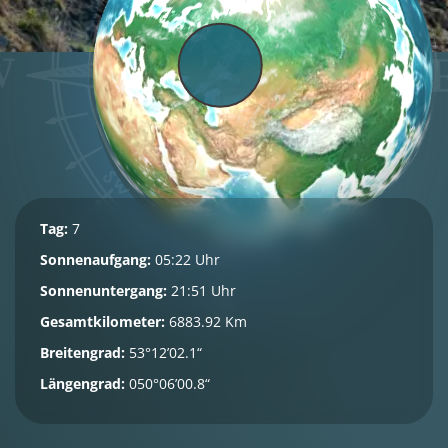
Tag:
7
Sonnenaufgang:
05:22 Uhr
Sonnenuntergang:
21:51 Uhr
Gesamtkilometer:
6883.92 Km
Breitengrad:
53°12’02.1“
Längengrad:
050°06’00.8“