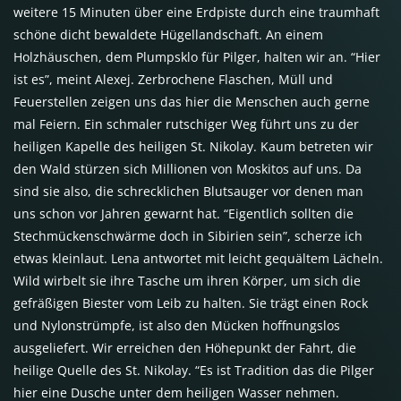
weitere 15 Minuten über eine Erdpiste durch eine traumhaft
schöne dicht bewaldete Hügellandschaft. An einem
Holzhäuschen, dem Plumpsklo für Pilger, halten wir an. “Hier
ist es”, meint Alexej. Zerbrochene Flaschen, Müll und
Feuerstellen zeigen uns das hier die Menschen auch gerne
mal Feiern. Ein schmaler rutschiger Weg führt uns zu der
heiligen Kapelle des heiligen St. Nikolay. Kaum betreten wir
den Wald stürzen sich Millionen von Moskitos auf uns. Da
sind sie also, die schrecklichen Blutsauger vor denen man
uns schon vor Jahren gewarnt hat. “Eigentlich sollten die
Stechmückenschwärme doch in Sibirien sein”, scherze ich
etwas kleinlaut. Lena antwortet mit leicht gequältem Lächeln.
Wild wirbelt sie ihre Tasche um ihren Körper, um sich die
gefräßigen Biester vom Leib zu halten. Sie trägt einen Rock
und Nylonstrümpfe, ist also den Mücken hoffnungslos
ausgeliefert. Wir erreichen den Höhepunkt der Fahrt, die
heilige Quelle des St. Nikolay. “Es ist Tradition das die Pilger
hier eine Dusche unter dem heiligen Wasser nehmen.