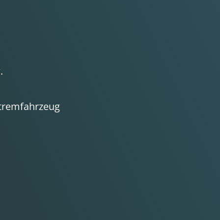
.
xtremfahrzeug